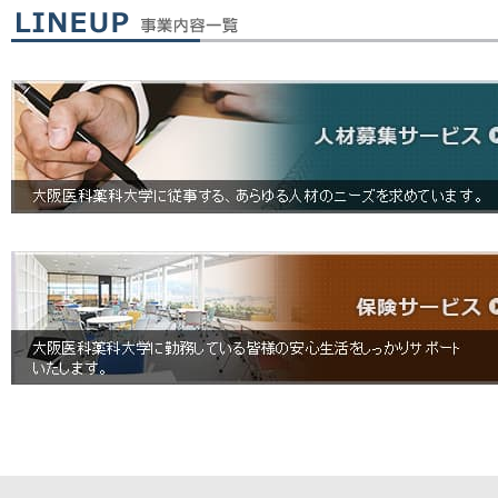
26.07.22
時給1350円～★身体介助
人材募集
26.06.25
大阪医科薬科大学三島南病院
人材募集
26.06.19
ファミリーマート大阪医科
人材募集
23.12.27
長谷工 新春リフォーム相
お知らせ
15.07.28
公益社団法人 日本理学療