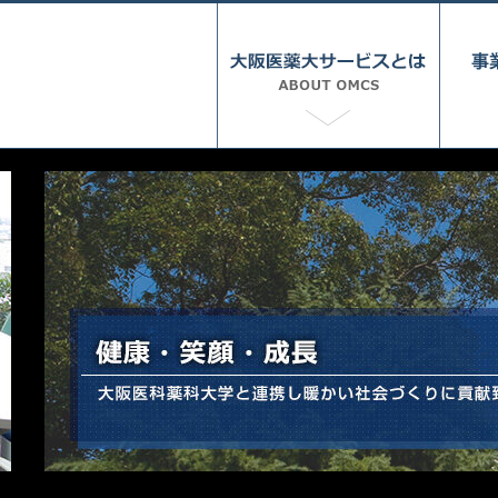
経営理念
会社概要
決算公告
人材
保険
学内
その