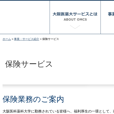
ホーム
>
事業・サービス紹介
> 保険サービス
経営理念
会社概要
決算公告
人材
保険
学内
その
保険サービス
保険業務のご案内
大阪医科薬科大学に勤務されている皆様へ、福利厚生の一環として、